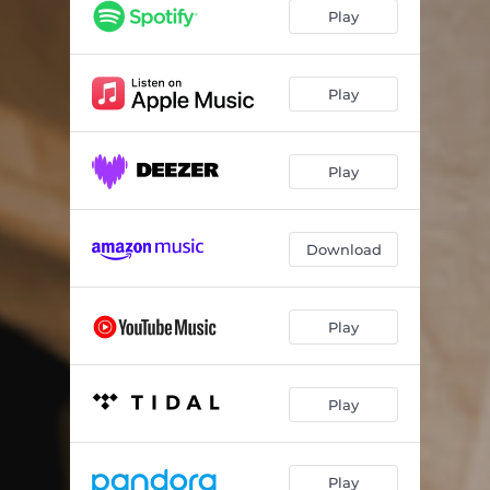
Svoboda
05:21
Play
Létám
04:08
Moře vzpomínek
04:42
Play
Svatební slib
04:22
Play
Hajají
02:45
Hawk
04:04
Download
Play
Play
Play