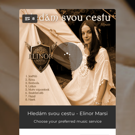
.
8
You're all set!
Jestřáb
04:04
Hledám svou cestu - Elinor Marsi
Choose your preferred music service
Róza
04:45